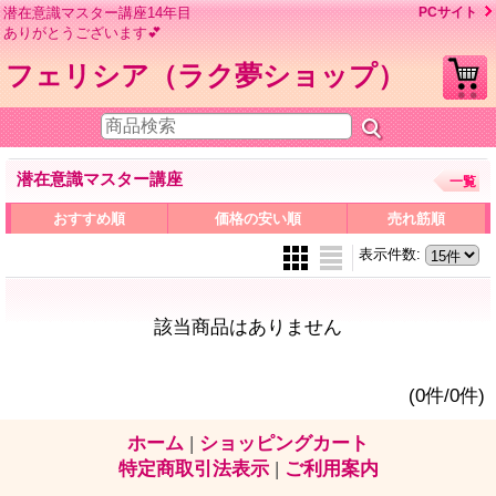
潜在意識マスター講座14年目
PCサイト
ありがとうございます💕
フェリシア（ラク夢ショップ）
潜在意識マスター講座
一覧
おすすめ順
価格の安い順
売れ筋順
表示件数
:
該当商品はありません
(0件/0件)
ホーム
|
ショッピングカート
特定商取引法表示
|
ご利用案内