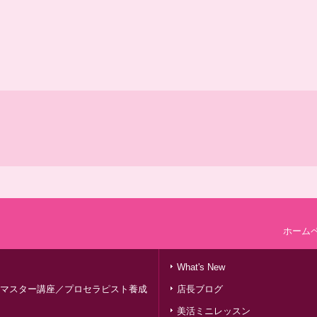
ホーム
What's New
マスター講座／プロセラピスト養成
店長ブログ
美活ミニレッスン