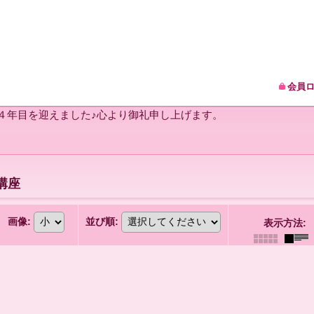
会員
1４年目を迎えました♪心より御礼申し上げます。
講座
画像
:
並び順
:
表示方法
: