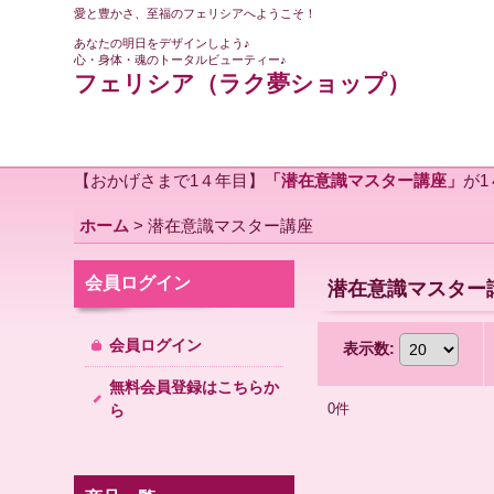
愛と豊かさ、至福のフェリシアへようこそ！
あなたの明日をデザインしよう♪
心・身体・魂のトータルビューティー♪
フェリシア（ラク夢ショップ）
【おかげさまで1４年目】
「潜在意識マスター講座」
が
ホーム
>
潜在意識マスター講座
会員ログイン
潜在意識マスター
会員ログイン
表示数
:
無料会員登録はこちらか
0
件
ら