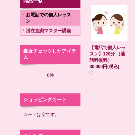
商品一覧
お電話での個人レッス
ン
潜在意識マスター講座
【電話で個人レッ
最近チェックしたアイテ
スン】120分 （通
ム
話料無料）
30,000円
(税込)
◯
0件
ショッピングカート
カートは空です。