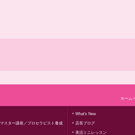
ホーム
What's New
マスター講座／プロセラピスト養成
店長ブログ
美活ミニレッスン