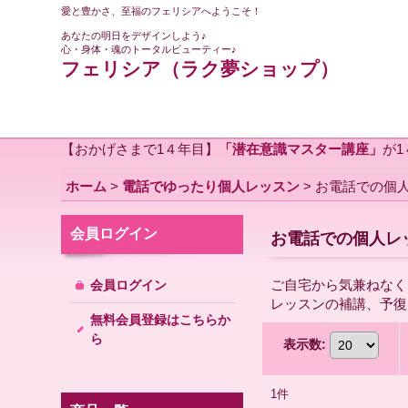
愛と豊かさ、至福のフェリシアへようこそ！
あなたの明日をデザインしよう♪
心・身体・魂のトータルビューティー♪
フェリシア（ラク夢ショップ）
【おかげさまで1４年目】
「潜在意識マスター講座」
が
ホーム
>
電話でゆったり個人レッスン
>
お電話での個
会員ログイン
お電話での個人レ
ご自宅から気兼ねなく
会員ログイン
レッスンの補講、予復
無料会員登録はこちらか
ら
表示数
:
1
件