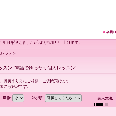
会員
1４年目を迎えました♪心より御礼申し上げます。
人レッスン
ッスン
[
電話でゆったり個人レッスン
]
、月美まりえにご相談・ご質問頂けます
習にも好評です。
画像
:
並び順
:
表示方法
: