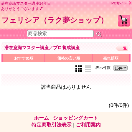
潜在意識マスター講座14年目
PCサイト
ありがとうございます💕
フェリシア（ラク夢ショップ）
潜在意識マスター講座／プロ養成講座
一覧
おすすめ順
価格の安い順
売れ筋順
表示件数
:
該当商品はありません
(0件/0件)
ホーム
|
ショッピングカート
特定商取引法表示
|
ご利用案内