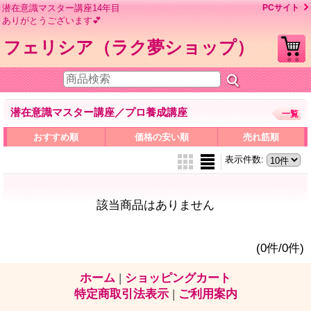
潜在意識マスター講座14年目
PCサイト
ありがとうございます💕
フェリシア（ラク夢ショップ）
潜在意識マスター講座／プロ養成講座
一覧
おすすめ順
価格の安い順
売れ筋順
表示件数
:
該当商品はありません
(0件/0件)
ホーム
|
ショッピングカート
特定商取引法表示
|
ご利用案内