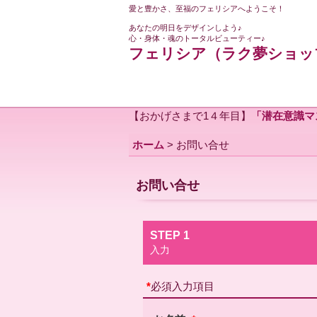
愛と豊かさ、至福のフェリシアへようこそ！
あなたの明日をデザインしよう♪
心・身体・魂のトータルビューティー♪
フェリシア（ラク夢ショッ
【おかげさまで1４年目】
「潜在意識マ
ホーム
>
お問い合せ
お問い合せ
STEP 1
入力
*
必須入力項目